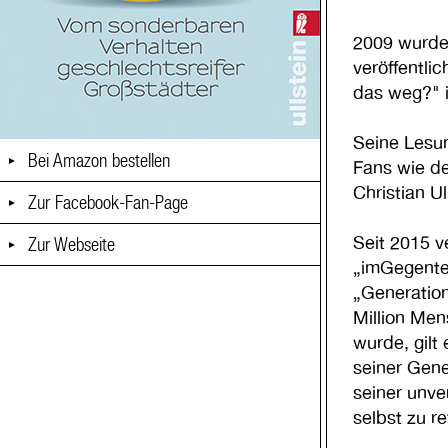
2009 wurde 
veröffentli
das weg?" i
Seine Lesu
Bei Amazon bestellen
►
Fans wie de
Christian U
Zur Facebook-Fan-Page
►
Seit 2015 v
Zur Webseite
►
„imGegentei
„Generation
Million Men
wurde, gilt
seiner Gene
seiner unve
selbst zu re