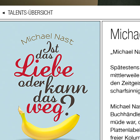
TALENTS-ÜBERSICHT
◀
Micha
„Michael Na
Spätestens 
mittlerweil
den Zeitgei
scharfsinnig
Michael Nas
Buchhändler
müde war, d
Plattenlabe
freier Kolu